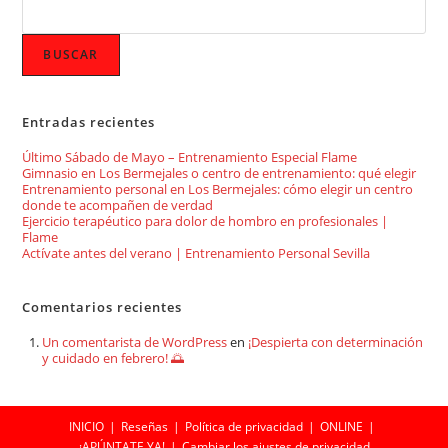
BUSCAR
Entradas recientes
Último Sábado de Mayo – Entrenamiento Especial Flame
Gimnasio en Los Bermejales o centro de entrenamiento: qué elegir
Entrenamiento personal en Los Bermejales: cómo elegir un centro
donde te acompañen de verdad
Ejercicio terapéutico para dolor de hombro en profesionales |
Flame
Actívate antes del verano | Entrenamiento Personal Sevilla
Comentarios recientes
Un comentarista de WordPress
en
¡Despierta con determinación
y cuidado en febrero! 🌅
INICIO
Reseñas
Política de privacidad
ONLINE
¡APÚNTATE YA!
Cambiar los ajustes de privacidad